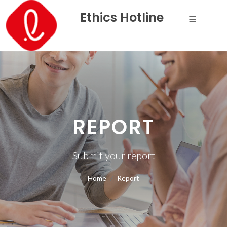
Ethics Hotline
REPORT
Submit your report
Home
Report